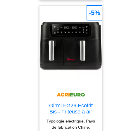
fonctionnement fluide -
régulation continue du
-5%
volume et de la
température -Poignée de
commande en laiton -
Couvercle de module en
laiton Ø 70 mm Vanne de
dérivation MODUL7 -
inverseur 2 voies en
céramique - contrôle du
volume fluide et continu
avec un petit rayon de
fonctionnement - sélection
confortable et séparée du
consommateur grâce au
point de verrouillage
haptique -Poignée de
Girmi FG26 Ecofrit
commande en laiton -
Bis - Friteuse à air
Couvercle de module en
avec double bac
Typologie électrique, Pays
laiton Ø 70 mm Prise
numérique 9 L
de fabrication Chine,
murale MODUL7 -Saillie du