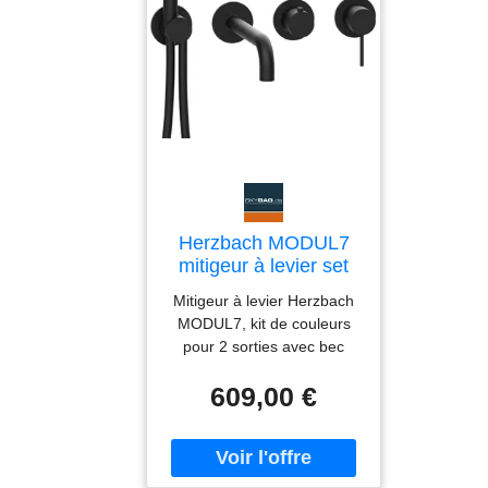
DisplayPort, USB-C, RJ45,
Wifi 6 et Bluetooth 5.2
Herzbach MODUL7
mitigeur à levier set
prêt à l'emploi
Mitigeur à levier Herzbach
70.702012.1.12 2
MODUL7, kit de couleurs
consommateurs avec
pour 2 sorties avec bec
bec noir mat
mural à utiliser dans la zone
609,00 €
de la baignoire composée
de : Mitigeur à levier
MODUL7 -cartouche
céramique LOGIC-
SoftEmotion à